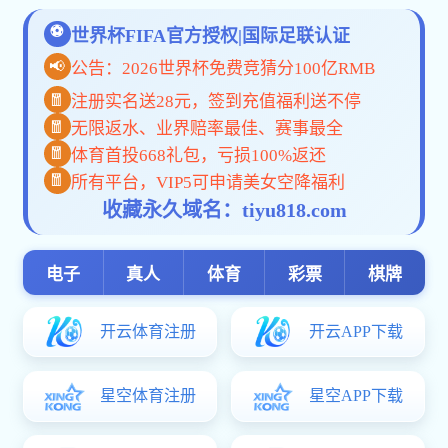
完整性校验
技术专利
生态合作伙伴超 200 家。
服务器节点
成为行业公认标杆。