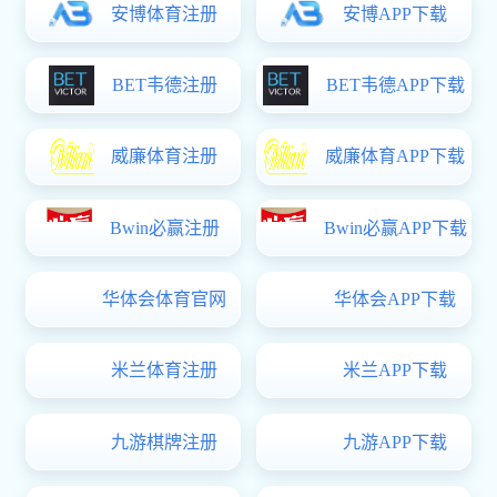
可能比想象中更深刻。他们在预选赛中展现出
的激情固然可贵，但面对克罗地亚那种慢热却
致命的中场调度，年轻的加纳后卫们很可能在
重压下暴露出经验上的断层。莫德里奇虽已年
迈，但他对比赛节奏的掌控如同一位老练的指
挥家，只需一次精准的斜传，就能击穿看似密
不透风的防线。
克罗地亚的进攻哲学，从来不是依赖速度的蛮
力冲撞，而是利用中场的横向拉扯与纵向渗
透，让对手的防守阵型在无形中产生裂痕。这
种“温柔的绞杀”对加纳防线提出的要求近乎苛
刻。我们可以预见，加纳vs克罗地亚2026世
界杯防线压力将集中体现在边后卫的防守选位