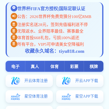
的目光都聚焦在加纳狂野的锋线，却鲜有人注
意到，真正决定比赛走向的，是那条被低估的
防线。在美加墨的炽热阳光下，非洲劲旅加纳
队将迎战拥有中场大脑莫德里奇的克罗地亚，
这不是一次简单的攻防博弈，而是两代足球哲
学在门线前的终极碰撞。加纳的年轻后卫们，
正面临着一场来自欧洲节奏与控球艺术的窒息
式考验。
加纳足球从来不缺天才前锋，从吉安到阿尤，
他们的锋线就像非洲草原上的猎豹，迅猛而致
命。但足球世界里，防守从来不只是后卫的责
任，它是全队战术意志的缩影。当加纳vs克罗
地亚2026世界杯防线压力成为赛事焦点时，
我们必须承认，这支加纳队在防守端的隐患，